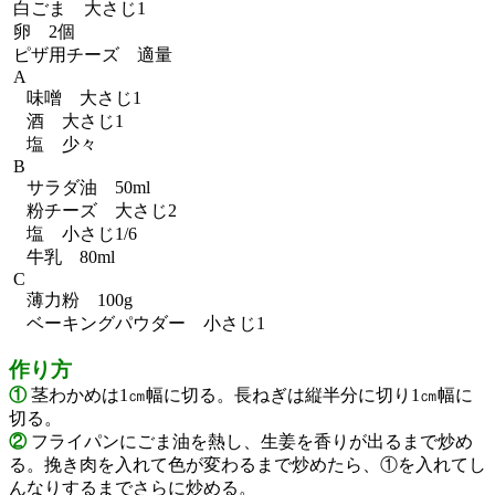
白ごま 大さじ1
卵 2個
ピザ用チーズ 適量
A
味噌 大さじ1
酒 大さじ1
塩 少々
B
サラダ油 50ml
粉チーズ 大さじ2
塩 小さじ1/6
牛乳 80ml
C
薄力粉 100g
ベーキングパウダー 小さじ1
作り方
①
茎わかめは1㎝幅に切る。長ねぎは縦半分に切り1㎝幅に
切る。
②
フライパンにごま油を熱し、生姜を香りが出るまで炒め
る。挽き肉を入れて色が変わるまで炒めたら、①を入れてし
んなりするまでさらに炒める。