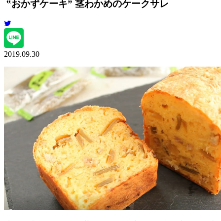
‟おかずケーキ” 茎わかめのケークサレ
2019.09.30