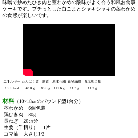
味噌で炒めたひき肉と茎わかめの酸味がよく合う和風お食事
ケーキです。プチっとした白ごまとシャキシャキの茎わかめ
の食感が楽しいです。
エネルギー
たんぱく質
脂質
炭水化物
食物繊維
食塩相当量
1365 kcal
48.8 g
85.6 g
111.6 g
11.3 g
11.2 g
材料
（10×18㎝のパウンド型1台分
）
茎わかめ 6個包装
鶏ひき肉 80g
長ねぎ 20㎝分
生姜（千切り） 1片
ゴマ油 大さじ1/2