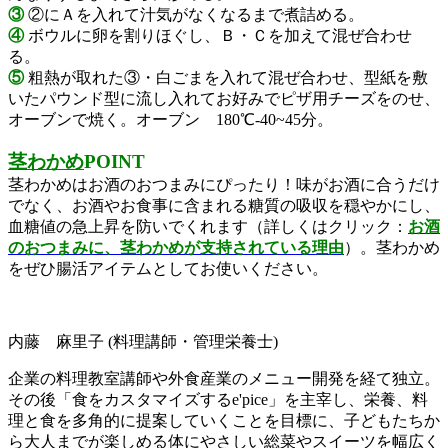
③
②にＡを入れて汁気がなくなるまで煮詰める。
④
ボウルに卵を割りほぐし、Ｂ・Ｃを加えて混ぜ合わせ
る。
⑤
粗熱が取れた③・白ごまを入れて混ぜ合わせ、型紙を敷
いたパウンド型に流し入れてお好みでピザ用チーズをのせ、
オーブンで焼く。オーブン 180℃-40~45分。
茎わかめ
POINT
茎わかめはお酒のおつまみにぴったり！味がお酒に合うだけ
でなく、
お酒やお食事に含まれる糖質の吸収を穏やかにし、
血糖値の急上昇を防いでくれます
（詳しくはクリック：
お酒
のおつまみに、茎わかめが支持されている理由
）。茎わかめ
をぜひ
腸活アイテムとしてお使いください。
内藤 麻里子
(料理講師・管理栄養士)
企業の料理教室講師や外食産業のメニュー開発を経て独立。
その後「食をカスタマイズする
e'pice
」を主宰し、栄養、料
理と食を多角的に提案していくことを目標に、子どもたちか
ら大人までが楽しめる体にやさしい総菜やスイーツを幅広く