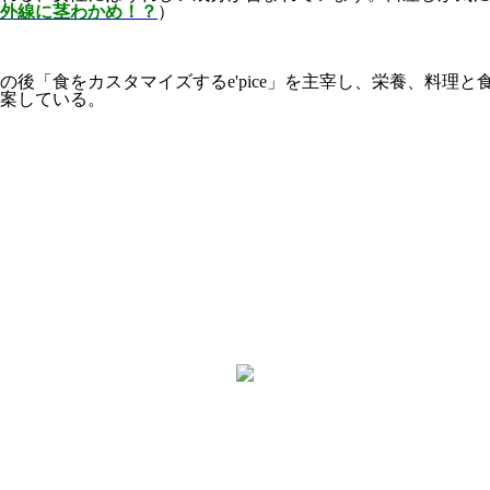
外線に茎わかめ！？
）
の後「食をカスタマイズする
e'pice
」を主宰し、栄養、料理と
案している。