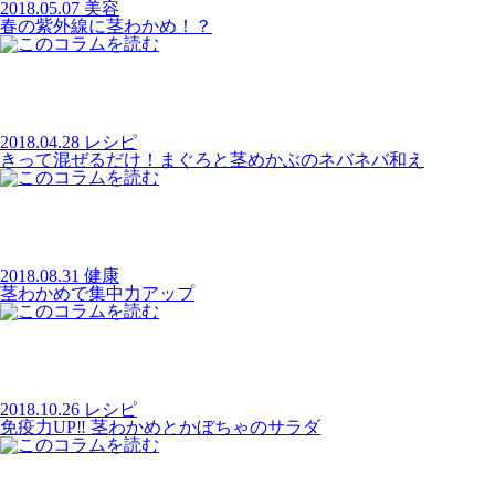
2018.05.07
美容
春の紫外線に茎わかめ！？
2018.04.28
レシピ
きって混ぜるだけ！まぐろと茎めかぶのネバネバ和え
2018.08.31
健康
茎わかめで集中力アップ
2018.10.26
レシピ
免疫力UP‼ 茎わかめとかぼちゃのサラダ