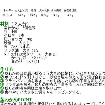
エネルギー
たんぱく質
脂質
炭水化物
食物繊維
食塩相当量
221 kcal
14.2 g
13.7 g
16.9 g
3.1 g
4.1 g
材料
（２人分）
茎わかめ 5個包装
卵 4個
小ねぎ 8本
紅ショウガ 20g
砂糖 大さじ1
塩 ひとつまみ
サラダ油 大さじ1/2
A： お好み焼きソース 大さじ1
かつお節 1/２パック
青のり 小さじ1
作り方
①
茎わかめは食感が残るよう大きめに刻む。小ねぎと紅ショ
②
ボウルに卵を割りほぐし、砂糖と塩を加えて①を混ぜ合わ
③
フライパンに油を敷きしっかり熱したら②の半量を流し入
④
サラダ油を敷き、残りの卵液の半量を流し入れて同様に巻
⑤
残りの卵液を同様に焼き取り出す。
⑥
食べやすい大きさに切りＡをトッピングする。
茎わかめPOINT
茎わかめ
には肌細胞の老化防止や肌のうるおいをキープしてく