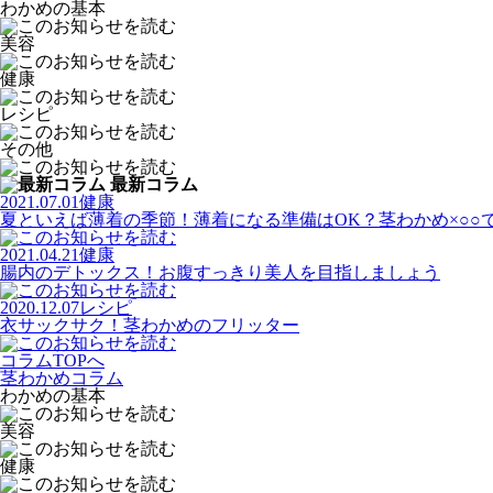
わかめの基本
美容
健康
レシピ
その他
最新コラム
2021.07.01
健康
夏といえば薄着の季節！薄着になる準備はOK？茎わかめ×○○
2021.04.21
健康
腸内のデトックス！お腹すっきり美人を目指しましょう
2020.12.07
レシピ
衣サックサク！茎わかめのフリッター
コラムTOPへ
茎わかめコラム
わかめの基本
美容
健康